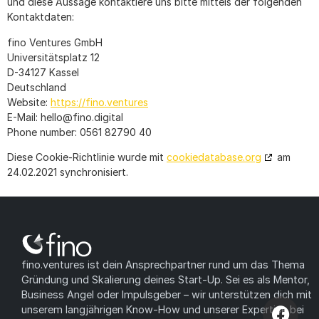
und diese Aussage kontaktiere uns bitte mittels der folgenden
Kontaktdaten:
fino Ventures GmbH
Universitätsplatz 12
D-34127 Kassel
Deutschland
Website:
https://fino.ventures
E-Mail:
hello@
fino.digital
Phone number: 0561 82790 40
Diese Cookie-Richtlinie wurde mit
cookiedatabase.org
am
24.02.2021 synchronisiert.
fino.ventures ist dein Ansprechpartner rund um das Thema
Gründung und Skalierung deines Start-Up. Sei es als Mentor,
Business Angel oder Impulsgeber – wir unterstützen dich mit
unserem langjährigen Know-How und unserer Expertise bei